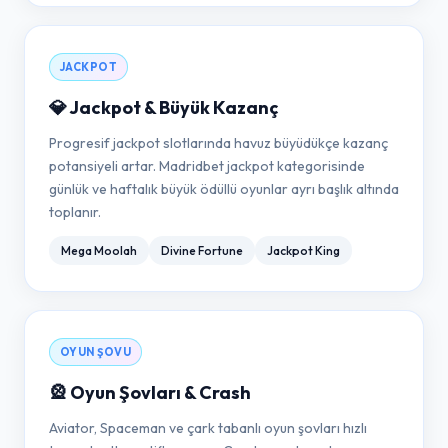
JACKPOT
💎 Jackpot & Büyük Kazanç
Progresif jackpot slotlarında havuz büyüdükçe kazanç
potansiyeli artar. Madridbet jackpot kategorisinde
günlük ve haftalık büyük ödüllü oyunlar ayrı başlık altında
toplanır.
Mega Moolah
Divine Fortune
Jackpot King
OYUN ŞOVU
🎡 Oyun Şovları & Crash
Aviator, Spaceman ve çark tabanlı oyun şovları hızlı