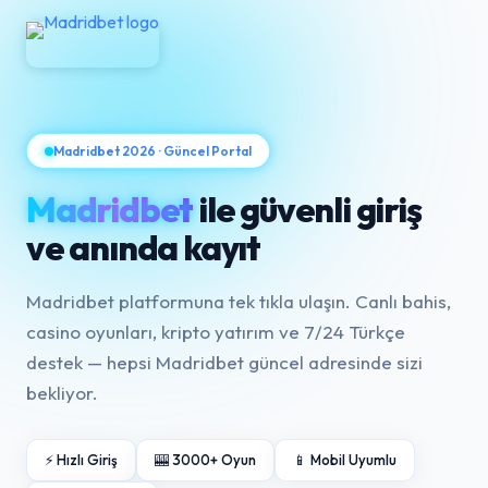
Madridbet 2026 · Güncel Portal
Madridbet
ile güvenli giriş
ve anında kayıt
Madridbet platformuna tek tıkla ulaşın. Canlı bahis,
casino oyunları, kripto yatırım ve 7/24 Türkçe
destek — hepsi Madridbet güncel adresinde sizi
bekliyor.
⚡ Hızlı Giriş
🎰 3000+ Oyun
📱 Mobil Uyumlu