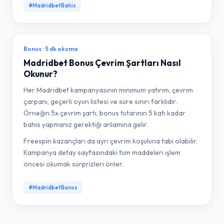
#MadridbetBahis
Bonus · 5 dk okuma
Madridbet Bonus Çevrim Şartları Nasıl
Okunur?
Her Madridbet kampanyasının minimum yatırım, çevrim
çarpanı, geçerli oyun listesi ve süre sınırı farklıdır.
Örneğin 5x çevrim şartı, bonus tutarının 5 katı kadar
bahis yapmanız gerektiği anlamına gelir.
Freespin kazançları da ayrı çevrim koşuluna tabi olabilir.
Kampanya detay sayfasındaki tüm maddeleri işlem
öncesi okumak sürprizleri önler.
#MadridbetBonus