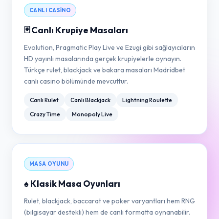
CANLI CASINO
🃏 Canlı Krupiye Masaları
Evolution, Pragmatic Play Live ve Ezugi gibi sağlayıcıların
HD yayınlı masalarında gerçek krupiyelerle oynayın.
Türkçe rulet, blackjack ve bakara masaları Madridbet
canlı casino bölümünde mevcuttur.
Canlı Rulet
Canlı Blackjack
Lightning Roulette
Crazy Time
Monopoly Live
MASA OYUNU
♠️ Klasik Masa Oyunları
Rulet, blackjack, baccarat ve poker varyantları hem RNG
(bilgisayar destekli) hem de canlı formatta oynanabilir.