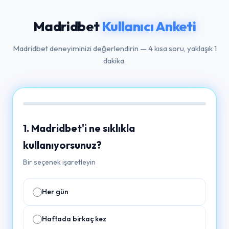
Madridbet
Kullanıcı Anketi
Madridbet deneyiminizi değerlendirin — 4 kısa soru, yaklaşık 1
dakika.
1. Madridbet'i ne sıklıkla
kullanıyorsunuz?
Bir seçenek işaretleyin
Her gün
Haftada birkaç kez