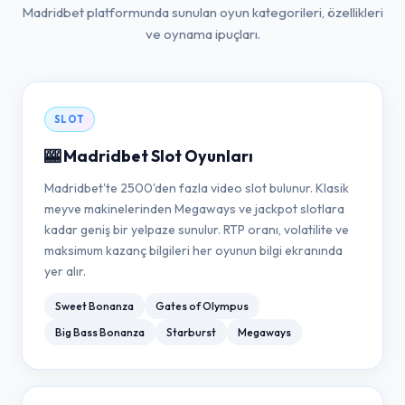
Madridbet platformunda sunulan oyun kategorileri, özellikleri
ve oynama ipuçları.
SLOT
🎰 Madridbet Slot Oyunları
Madridbet'te 2500'den fazla video slot bulunur. Klasik
meyve makinelerinden Megaways ve jackpot slotlara
kadar geniş bir yelpaze sunulur. RTP oranı, volatilite ve
maksimum kazanç bilgileri her oyunun bilgi ekranında
yer alır.
Sweet Bonanza
Gates of Olympus
Big Bass Bonanza
Starburst
Megaways