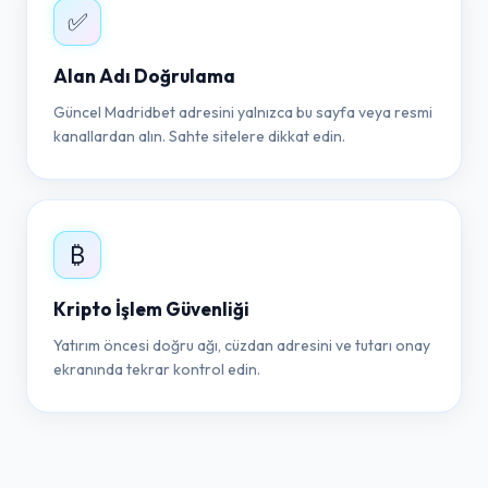
✅
Alan Adı Doğrulama
Güncel Madridbet adresini yalnızca bu sayfa veya resmi
kanallardan alın. Sahte sitelere dikkat edin.
₿
Kripto İşlem Güvenliği
Yatırım öncesi doğru ağı, cüzdan adresini ve tutarı onay
ekranında tekrar kontrol edin.