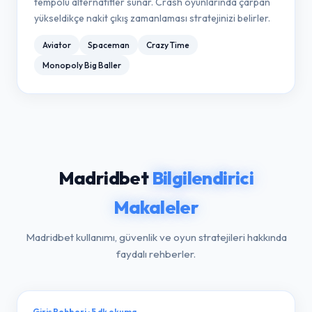
tempolu alternatifler sunar. Crash oyunlarında çarpan
yükseldikçe nakit çıkış zamanlaması stratejinizi belirler.
Aviator
Spaceman
Crazy Time
Monopoly Big Baller
Madridbet
Bilgilendirici
Makaleler
Madridbet kullanımı, güvenlik ve oyun stratejileri hakkında
faydalı rehberler.
Giriş Rehberi · 5 dk okuma