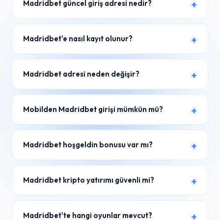
Madridbet güncel giriş adresi nedir?
Madridbet'e nasıl kayıt olunur?
Madridbet adresi neden değişir?
Mobilden Madridbet girişi mümkün mü?
Madridbet hoşgeldin bonusu var mı?
Madridbet kripto yatırımı güvenli mi?
Madridbet'te hangi oyunlar mevcut?