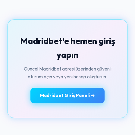
Madridbet'e hemen giriş
yapın
Güncel Madridbet adresi üzerinden güvenli
oturum açın veya yeni hesap oluşturun.
Madridbet Giriş Paneli →