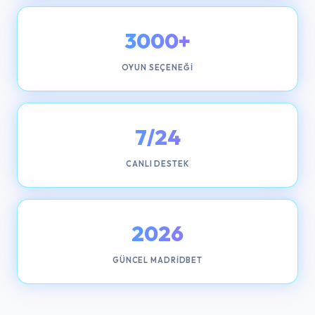
3000+
OYUN SEÇENEĞI
7/24
CANLI DESTEK
2026
GÜNCEL MADRIDBET