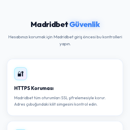
Madridbet
Güvenlik
Hesabınızı korumak için Madridbet giriş öncesi bu kontrolleri
yapın.
🔐
HTTPS Koruması
Madridbet tüm oturumları SSL şifrelemesiyle korur.
Adres çubuğundaki kilit simgesini kontrol edin.