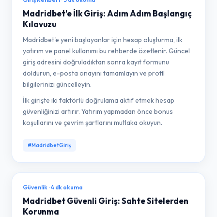
Madridbet'e İlk Giriş: Adım Adım Başlangıç
Kılavuzu
Madridbet'e yeni başlayanlar için hesap oluşturma, ilk
yatırım ve panel kullanımı bu rehberde özetlenir. Güncel
giriş adresini doğruladıktan sonra kayıt formunu
doldurun, e-posta onayını tamamlayın ve profil
bilgilerinizi güncelleyin.
İlk girişte iki faktörlü doğrulama aktif etmek hesap
güvenliğinizi artırır. Yatırım yapmadan önce bonus
koşullarını ve çevrim şartlarını mutlaka okuyun.
#MadridbetGiriş
Güvenlik · 4 dk okuma
Madridbet Güvenli Giriş: Sahte Sitelerden
Korunma