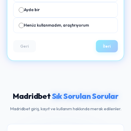
Ayda bir
Henüz kullanmadım, araştırıyorum
Geri
İleri
Madridbet
Sık Sorulan Sorular
Madridbet giriş, kayıt ve kullanım hakkında merak edilenler.